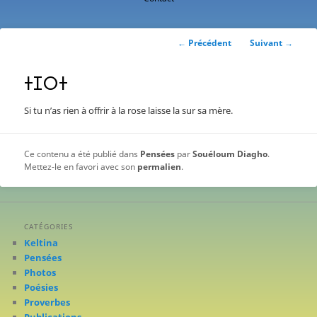
contenu
principal
Navigation
←
Précédent
Suivant
→
des
articles
ⵜⵊⵔⵜ
Si tu n’as rien à offrir à la rose laisse la sur sa mère.
Ce contenu a été publié dans
Pensées
par
Souéloum Diagho
.
Mettez-le en favori avec son
permalien
.
CATÉGORIES
Keltina
Pensées
Photos
Poésies
Proverbes