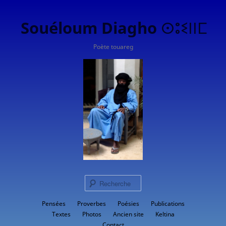
Souéloum Diagho ⵙⵓⵉⵏⵏⵎ
Poète touareg
Rech
Menu
Pensées
Proverbes
Aller
Poésies
Publications
principal
Textes
Photos
Ancien site
Keltina
au
Contact