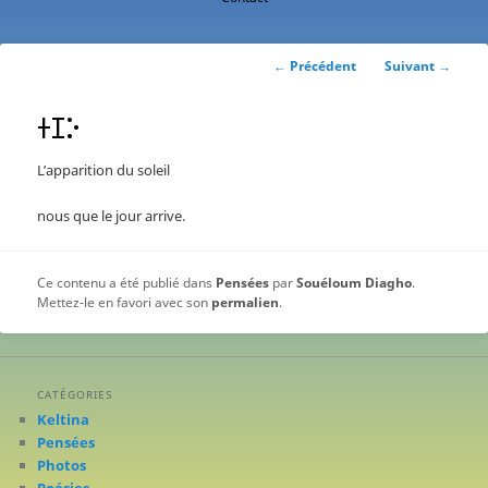
contenu
principal
Navigation
←
Précédent
Suivant
→
des
articles
ⵜⵊⴾ
L’apparition du soleil
nous que le jour arrive.
Ce contenu a été publié dans
Pensées
par
Souéloum Diagho
.
Mettez-le en favori avec son
permalien
.
CATÉGORIES
Keltina
Pensées
Photos