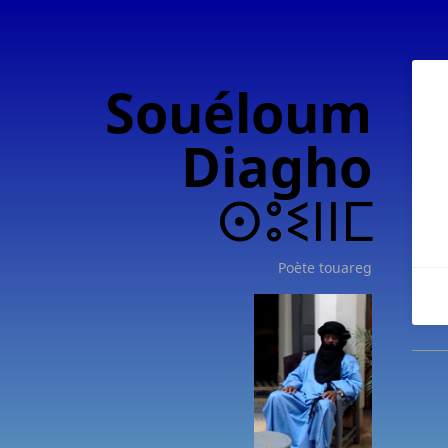
Souéloum
Diagho
ⵙⵓⵉⵏⵏⵎ
Poète touareg