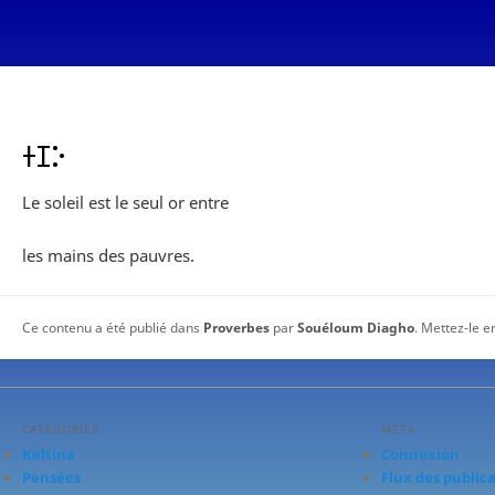
ⵜⵊⴾ
Le soleil est le seul or entre
les mains des pauvres.
Ce contenu a été publié dans
Proverbes
par
Souéloum Diagho
. Mettez-le e
CATÉGORIES
MÉTA
Keltina
Connexion
Pensées
Flux des public