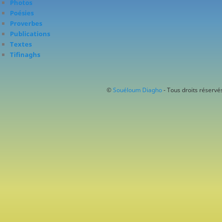
Photos
Poésies
Proverbes
Publications
Textes
Tifinaghs
©
Souéloum Diagho
- Tous droits réservés