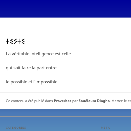
ⵜⵉⵢⵜⵉ
La véritable intelligence est celle
qui sait faire la part entre
le possible et l’impossible.
Ce contenu a été publié dans
Proverbes
par
Souéloum Diagho
. Mettez-le e
CATÉGORIES
MÉTA