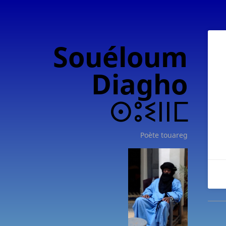
Souéloum
Diagho
ⵙⵓⵉⵏⵏⵎ
Poète touareg