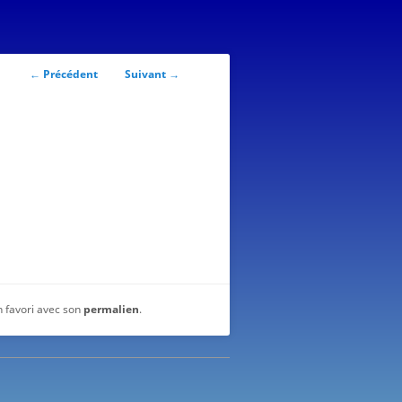
Navigation
←
Précédent
Suivant
→
des
articles
n favori avec son
permalien
.