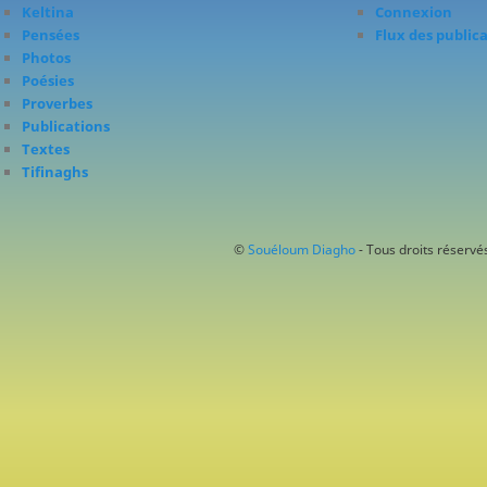
Keltina
Connexion
Pensées
Flux des public
Photos
Poésies
Proverbes
Publications
Textes
Tifinaghs
©
Souéloum Diagho
- Tous droits réservés