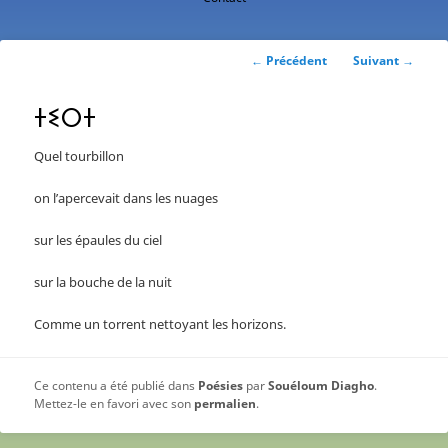
contenu
principal
Navigation
←
Précédent
Suivant
→
des
articles
ⵜⵉⵔⵜ
Quel tourbillon
on l’apercevait dans les nuages
sur les épaules du ciel
sur la bouche de la nuit
Comme un torrent nettoyant les horizons.
Ce contenu a été publié dans
Poésies
par
Souéloum Diagho
.
Mettez-le en favori avec son
permalien
.