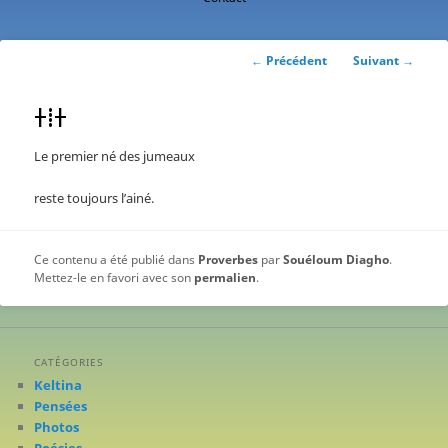
contenu
principal
Navigation
←
Précédent
Suivant
→
des
articles
ⵜⵂⵜ
Le premier né des jumeaux
reste toujours l’ainé.
Ce contenu a été publié dans
Proverbes
par
Souéloum Diagho
.
Mettez-le en favori avec son
permalien
.
CATÉGORIES
Keltina
Pensées
Photos