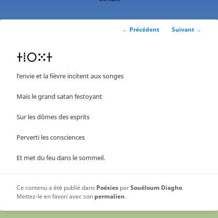
contenu
principal
Navigation
←
Précédent
Suivant
→
des
articles
ⵜⵂⵔⵘⵜ
l’envie et la fièvre incitent aux songes
Mais le grand satan festoyant
Sur les dômes des esprits
Perverti les consciences
Et met du feu dans le sommeil.
Ce contenu a été publié dans
Poésies
par
Souéloum Diagho
.
Mettez-le en favori avec son
permalien
.