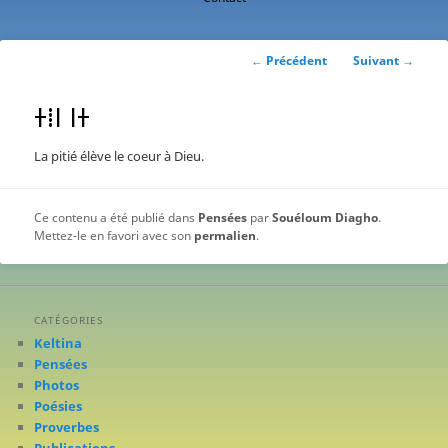
contenu
principal
Navigation
←
Précédent
Suivant
→
des
articles
ⵜⵂⵏ ⵏⵜ
La pitié élève le coeur à Dieu.
Ce contenu a été publié dans
Pensées
par
Souéloum Diagho
.
Mettez-le en favori avec son
permalien
.
CATÉGORIES
Keltina
Pensées
Photos
Poésies
Proverbes