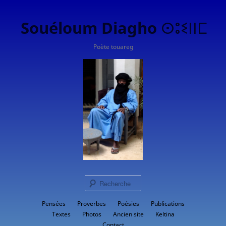
Souéloum Diagho ⵙⵓⵉⵏⵏⵎ
Poète touareg
Rech
Menu
Pensées
Proverbes
Aller
Poésies
Publications
principal
Textes
Photos
Ancien site
Keltina
au
Contact