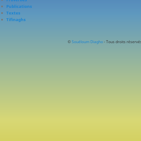
Publications
Textes
Tifinaghs
©
Souéloum Diagho
- Tous droits réservés