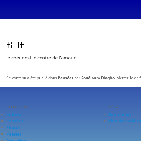
ⵜⵂⵏ ⵏⵜ
le coeur est le centre de l’amour.
Ce contenu a été publié dans
Pensées
par
Souéloum Diagho
. Mettez-le en 
CATÉGORIES
MÉTA
Keltina
Connexion
Pensées
Flux des public
Photos
Poésies
Proverbes