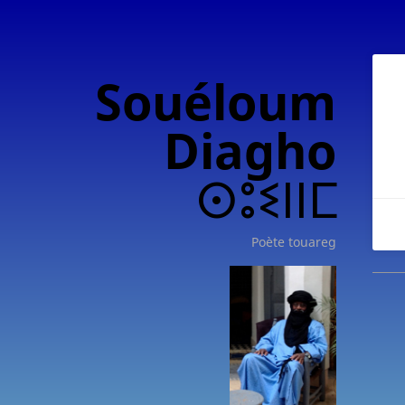
Souéloum
Diagho
ⵙⵓⵉⵏⵏⵎ
Poète touareg