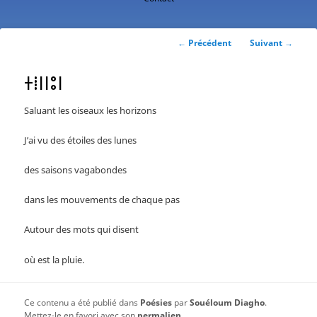
contenu
principal
Navigation
←
Précédent
Suivant
→
des
articles
ⵜⵂⵏⵏⵓⵏ
Saluant les oiseaux les horizons
J’ai vu des étoiles des lunes
des saisons vagabondes
dans les mouvements de chaque pas
Autour des mots qui disent
où est la pluie.
Ce contenu a été publié dans
Poésies
par
Souéloum Diagho
.
Mettez-le en favori avec son
permalien
.