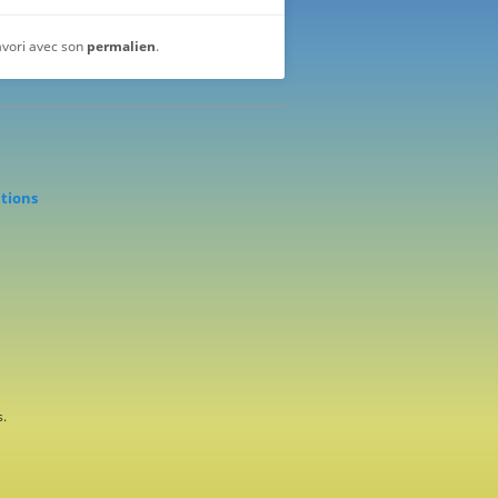
favori avec son
permalien
.
ations
.