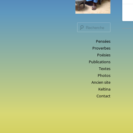
Recherche
Menu
Pensées
Aller
Proverbes
principal
au
Poésies
contenu
Publications
principal
Textes
Photos
Ancien site
Keltina
Contact