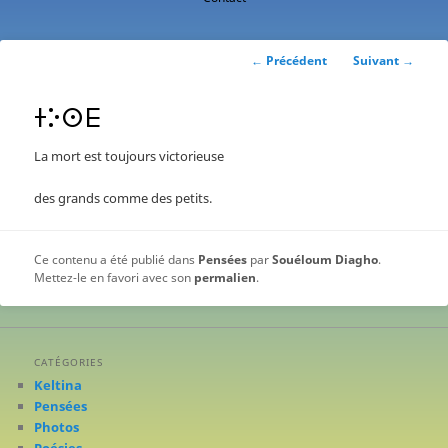
contenu
principal
Navigation
←
Précédent
Suivant
→
des
articles
ⵜⴾⵙⴹ
La mort est toujours victorieuse
des grands comme des petits.
Ce contenu a été publié dans
Pensées
par
Souéloum Diagho
.
Mettez-le en favori avec son
permalien
.
CATÉGORIES
Keltina
Pensées
Photos