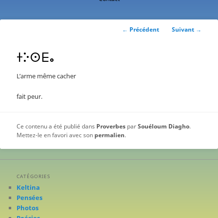
contenu
principal
Navigation
←
Précédent
Suivant
→
des
articles
ⵜⴾⵙⴹⴰ
L’arme même cacher
fait peur.
Ce contenu a été publié dans
Proverbes
par
Souéloum Diagho
.
Mettez-le en favori avec son
permalien
.
CATÉGORIES
Keltina
Pensées
Photos