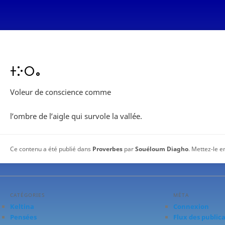
ⵜⴾⵔⴰ
Voleur de conscience comme
l’ombre de l’aigle qui survole la vallée.
Ce contenu a été publié dans
Proverbes
par
Souéloum Diagho
. Mettez-le e
CATÉGORIES
MÉTA
Keltina
Connexion
Pensées
Flux des public