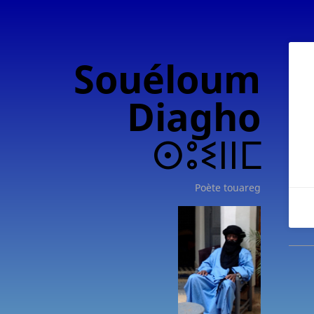
Souéloum
Diagho
ⵙⵓⵉⵏⵏⵎ
Poète touareg