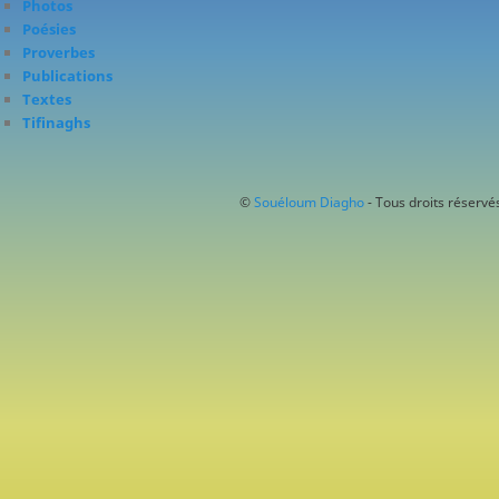
Photos
Poésies
Proverbes
Publications
Textes
Tifinaghs
©
Souéloum Diagho
- Tous droits réservés