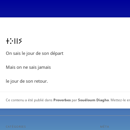
ⵜⴾⵏⵏⵢ
On sais le jour de son départ
Mais on ne sais jamais
le jour de son retour.
Ce contenu a été publié dans
Proverbes
par
Souéloum Diagho
. Mettez-le e
CATÉGORIES
MÉTA