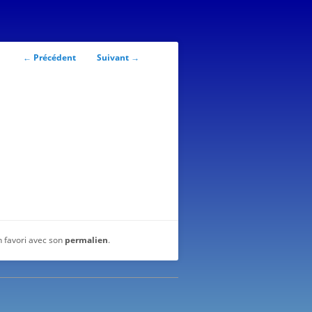
Navigation
←
Précédent
Suivant
→
des
articles
n favori avec son
permalien
.