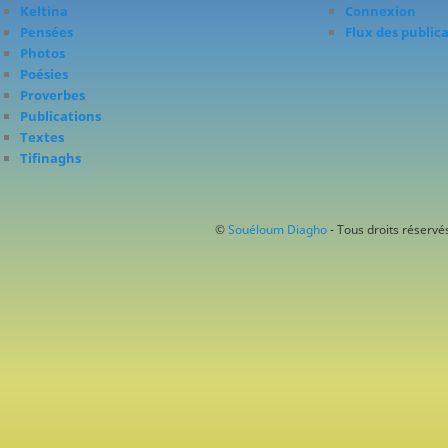
Keltina
Connexion
Pensées
Flux des public
Photos
Poésies
Proverbes
Publications
Textes
Tifinaghs
©
Souéloum Diagho
- Tous droits réservés