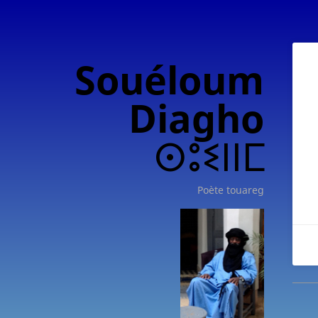
Souéloum
Diagho
ⵙⵓⵉⵏⵏⵎ
Poète touareg