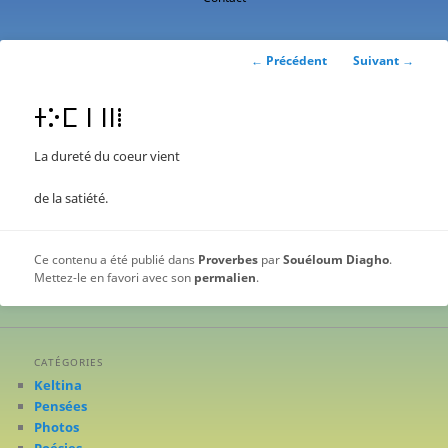
contenu
principal
Navigation
←
Précédent
Suivant
→
des
articles
ⵜⴾⵎ ⵏ ⵏⵏⵂ
La dureté du coeur vient
de la satiété.
Ce contenu a été publié dans
Proverbes
par
Souéloum Diagho
.
Mettez-le en favori avec son
permalien
.
CATÉGORIES
Keltina
Pensées
Photos