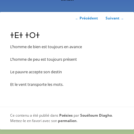
contenu
principal
Navigation
←
Précédent
Suivant
→
des
articles
ⵜⴹⵜ ⵜⵔⵜ
L’homme de bien est toujours en avance
L’homme de peu est toujours présent
Le pauvre accepte son destin
Et le vent transporte les mots.
Ce contenu a été publié dans
Poésies
par
Souéloum Diagho
.
Mettez-le en favori avec son
permalien
.