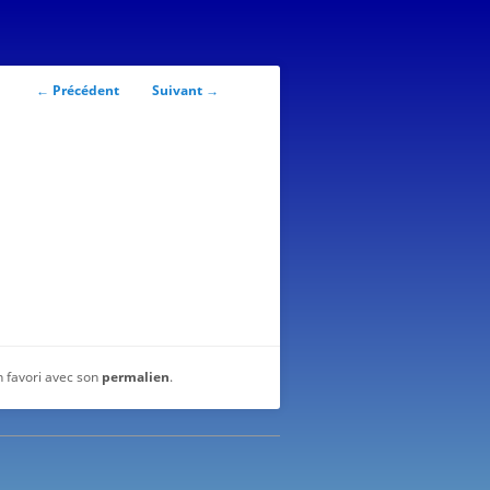
Navigation
←
Précédent
Suivant
→
des
articles
n favori avec son
permalien
.