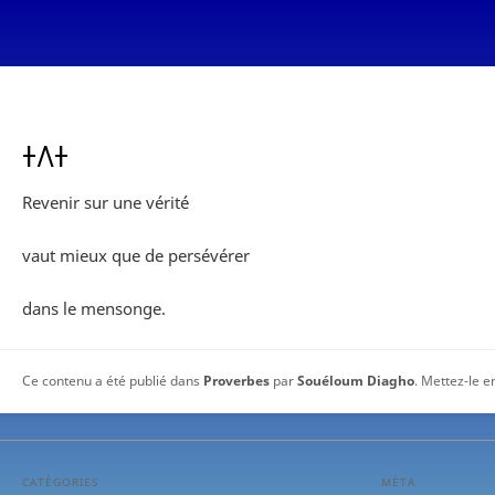
ⵜⴷⵜ
Revenir sur une vérité
vaut mieux que de persévérer
dans le mensonge.
Ce contenu a été publié dans
Proverbes
par
Souéloum Diagho
. Mettez-le e
CATÉGORIES
MÉTA