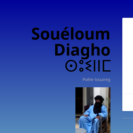
Souéloum
Diagho
ⵙⵓⵉⵏⵏⵎ
Poète touareg