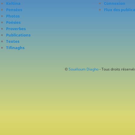
Keltina
Connexion
Pensées
Flux des public
Photos
Poésies
Proverbes
Publications
Textes
Tifinaghs
©
Souéloum Diagho
- Tous droits réservés