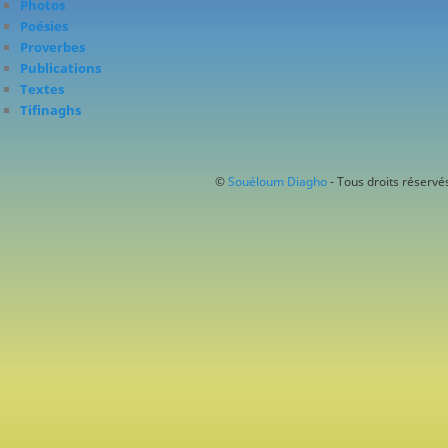
Photos
Poésies
Proverbes
Publications
Textes
Tifinaghs
©
Souéloum Diagho
- Tous droits réservés