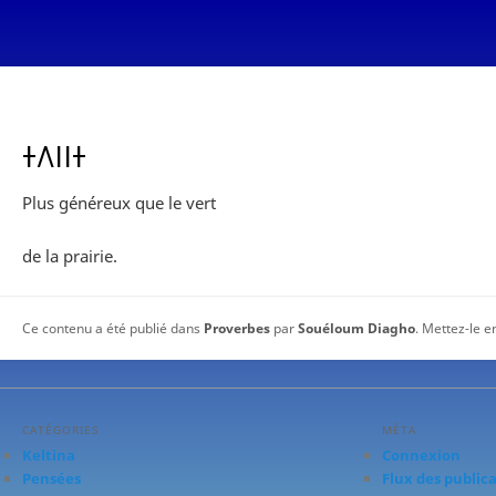
ⵜⴷⵏⵏⵜ
Plus généreux que le vert
de la prairie.
Ce contenu a été publié dans
Proverbes
par
Souéloum Diagho
. Mettez-le e
CATÉGORIES
MÉTA
Keltina
Connexion
Pensées
Flux des public