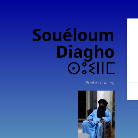
Souéloum
Diagho
ⵙⵓⵉⵏⵏⵎ
Poète touareg