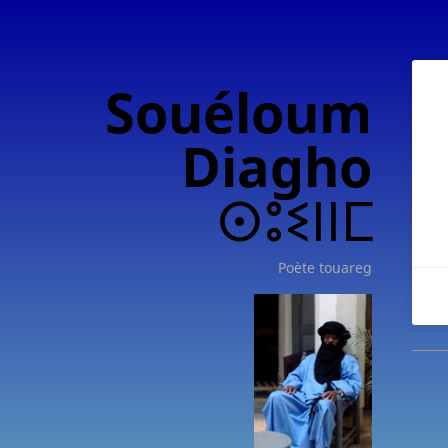
Souéloum
Diagho
ⵙⵓⵉⵏⵏⵎ
Poète touareg