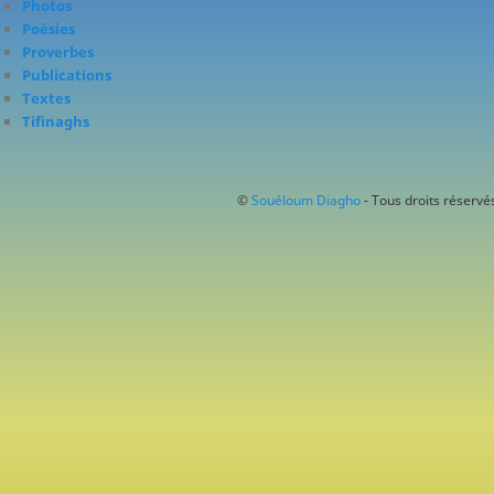
Photos
Poésies
Proverbes
Publications
Textes
Tifinaghs
©
Souéloum Diagho
- Tous droits réservés