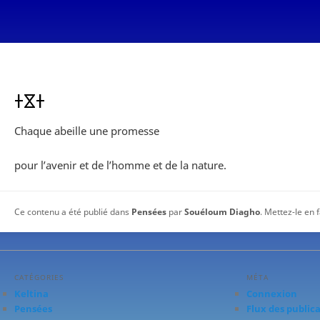
ⵜⴵⵜ
Chaque abeille une promesse
pour l’avenir et de l’homme et de la nature.
Ce contenu a été publié dans
Pensées
par
Souéloum Diagho
. Mettez-le en 
CATÉGORIES
MÉTA
Keltina
Connexion
Pensées
Flux des public