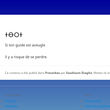
ⵜⴱⵔⵜ
Si ton guide est aveugle
il y a risque de se perdre.
Ce contenu a été publié dans
Proverbes
par
Souéloum Diagho
. Mettez-le e
CATÉGORIES
MÉTA
Keltina
Connexion
Pensées
Flux des public