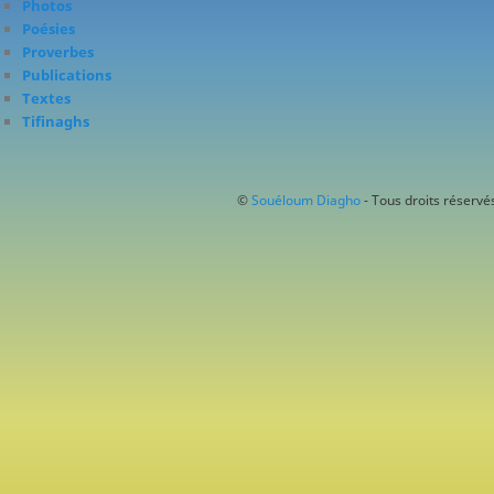
Photos
Poésies
Proverbes
Publications
Textes
Tifinaghs
©
Souéloum Diagho
- Tous droits réservés