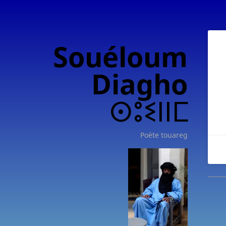
Souéloum
Diagho
ⵙⵓⵉⵏⵏⵎ
Poète touareg