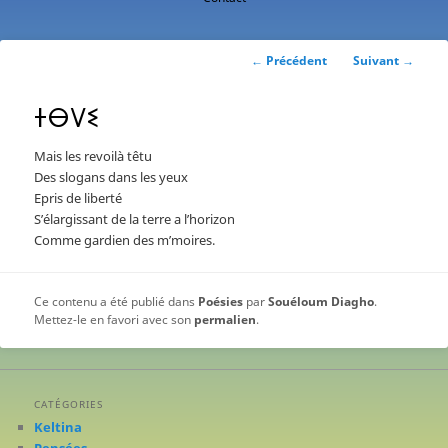
contenu
principal
Navigation
←
Précédent
Suivant
→
des
articles
ⵜⴱⴸⵉ
Mais les revoilà têtu
Des slogans dans les yeux
Epris de liberté
S’élargissant de la terre a l’horizon
Comme gardien des m’moires.
Ce contenu a été publié dans
Poésies
par
Souéloum Diagho
.
Mettez-le en favori avec son
permalien
.
CATÉGORIES
Keltina