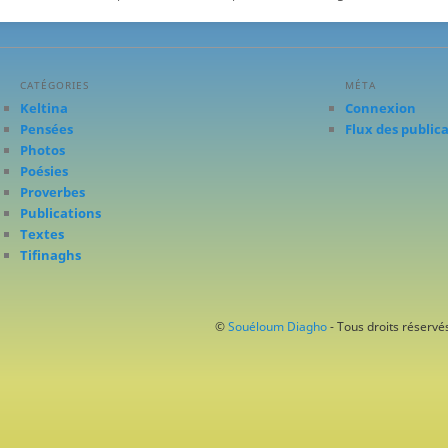
CATÉGORIES
MÉTA
Keltina
Connexion
Pensées
Flux des public
Photos
Poésies
Proverbes
Publications
Textes
Tifinaghs
©
Souéloum Diagho
- Tous droits réservés