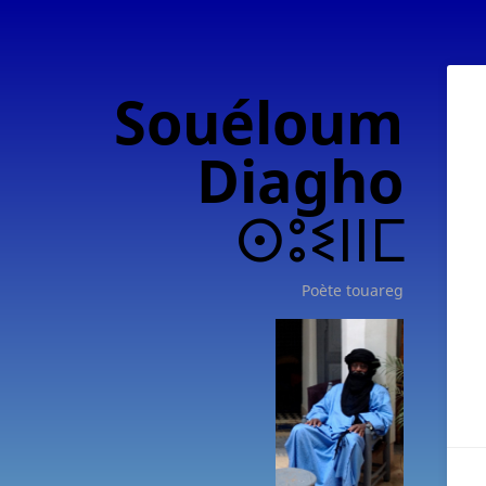
Souéloum
Diagho
ⵙⵓⵉⵏⵏⵎ
Poète touareg