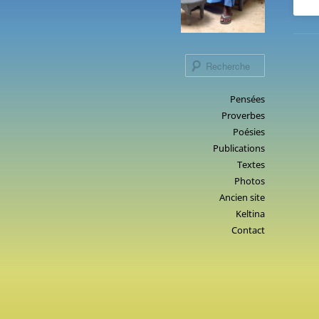
Recherche
Menu
Pensées
Aller
Proverbes
principal
au
Poésies
contenu
Publications
principal
Textes
Photos
Ancien site
Keltina
Contact