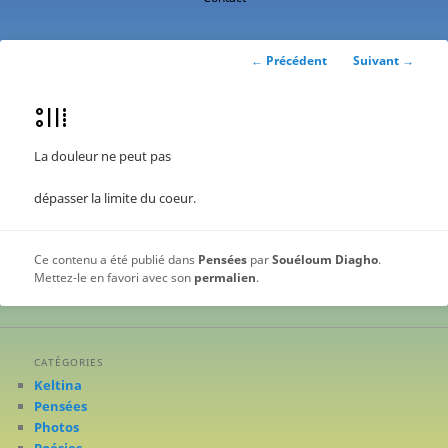
contenu
principal
Navigation
←
Précédent
Suivant
→
des
articles
ⵓⵏⵏⵂ
La douleur ne peut pas
dépasser la limite du coeur.
Ce contenu a été publié dans
Pensées
par
Souéloum Diagho
.
Mettez-le en favori avec son
permalien
.
CATÉGORIES
Keltina
Pensées
Photos