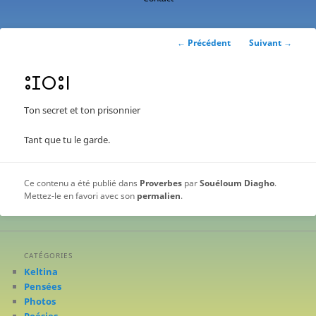
contenu
principal
Navigation
←
Précédent
Suivant
→
des
articles
ⵓⵊⵔⵓⵏ
Ton secret et ton prisonnier
Tant que tu le garde.
Ce contenu a été publié dans
Proverbes
par
Souéloum Diagho
.
Mettez-le en favori avec son
permalien
.
CATÉGORIES
Keltina
Pensées
Photos