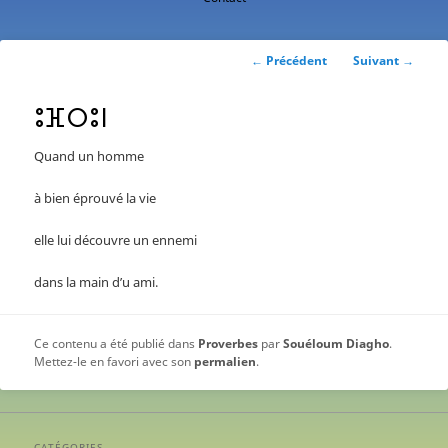
contenu
principal
Navigation
←
Précédent
Suivant
→
des
articles
ⵓⴼⵔⵓⵏ
Quand un homme
à bien éprouvé la vie
elle lui découvre un ennemi
dans la main d’u ami.
Ce contenu a été publié dans
Proverbes
par
Souéloum Diagho
.
Mettez-le en favori avec son
permalien
.
CATÉGORIES