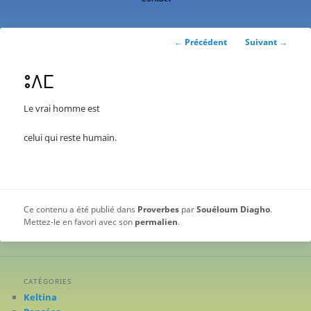
contenu
principal
Navigation
←
Précédent
Suivant
→
des
articles
ⵓⴷⵎ
Le vrai homme est
celui qui reste humain.
Ce contenu a été publié dans
Proverbes
par
Souéloum Diagho
.
Mettez-le en favori avec son
permalien
.
CATÉGORIES
Keltina