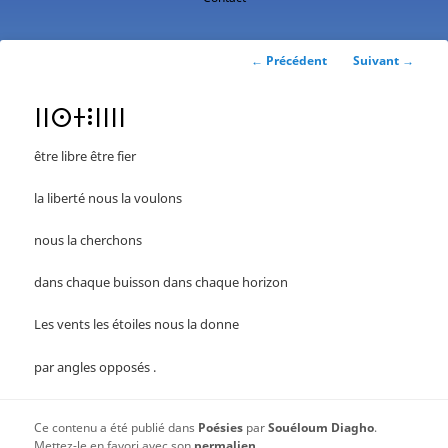
contenu
principal
Navigation
←
Précédent
Suivant
→
des
articles
ⵏⵏⵙⵜⵗⵏⵏⵏⵏ
être libre être fier
la liberté nous la voulons
nous la cherchons
dans chaque buisson dans chaque horizon
Les vents les étoiles nous la donne
par angles opposés .
Ce contenu a été publié dans
Poésies
par
Souéloum Diagho
.
Mettez-le en favori avec son
permalien
.