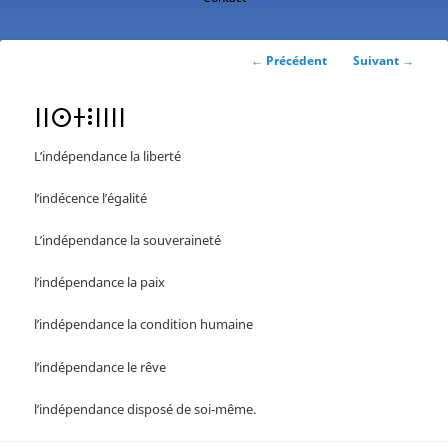
contenu
principal
Navigation
←
Précédent
Suivant
→
des
articles
ⵏⵏⵙⵜⵗⵏⵏⵏⵏ
L’indépendance la liberté
l’indécence l’égalité
L’indépendance la souveraineté
l’indépendance la paix
l’indépendance la condition humaine
l’indépendance le rêve
l’indépendance disposé de soi-même.