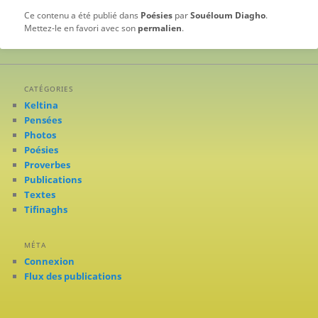
Ce contenu a été publié dans
Poésies
par
Souéloum Diagho
.
Mettez-le en favori avec son
permalien
.
CATÉGORIES
Keltina
Pensées
Photos
Poésies
Proverbes
Publications
Textes
Tifinaghs
MÉTA
Connexion
Flux des publications