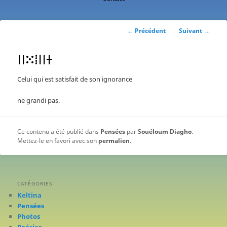
contenu
principal
Navigation
←
Précédent
Suivant
→
des
articles
ⵏⵏⵘⵂⵏⵏⵜ
Celui qui est satisfait de son ignorance
ne grandi pas.
Ce contenu a été publié dans
Pensées
par
Souéloum Diagho
.
Mettez-le en favori avec son
permalien
.
CATÉGORIES
Keltina
Pensées
Photos