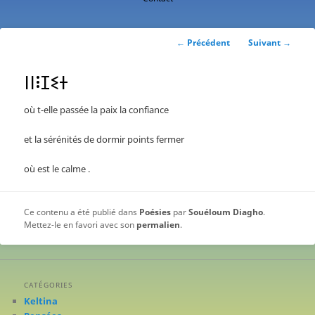
contenu
principal
Navigation
←
Précédent
Suivant
→
des
articles
ⵏⵏⵗⵊⵉⵜ
où t-elle passée la paix la confiance
et la sérénités de dormir points fermer
où est le calme .
Ce contenu a été publié dans
Poésies
par
Souéloum Diagho
.
Mettez-le en favori avec son
permalien
.
CATÉGORIES
Keltina