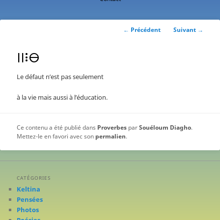
contenu
principal
Navigation
←
Précédent
Suivant
→
des
articles
ⵏⵏⵗⴱ
Le défaut n’est pas seulement
à la vie mais aussi à l’éducation.
Ce contenu a été publié dans
Proverbes
par
Souéloum Diagho
.
Mettez-le en favori avec son
permalien
.
CATÉGORIES
Keltina
Pensées
Photos