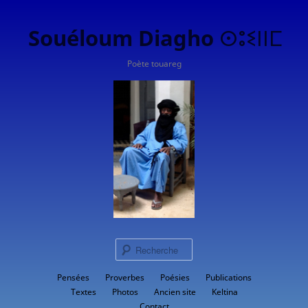
Souéloum Diagho ⵙⵓⵉⵏⵏⵎ
Poète touareg
Rech
Menu
Pensées
Proverbes
Aller
Poésies
Publications
principal
Textes
Photos
Ancien site
Keltina
au
Contact