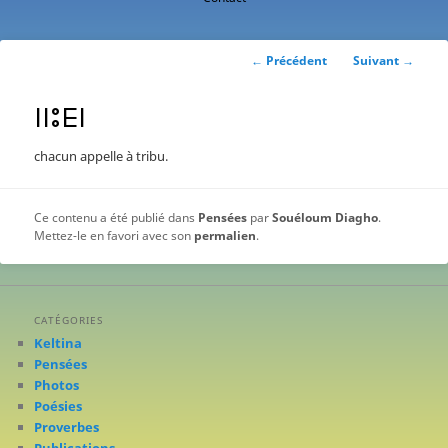
contenu
principal
Navigation
←
Précédent
Suivant
→
des
articles
ⵏⵏⵓⴹⵏ
chacun appelle à tribu.
Ce contenu a été publié dans
Pensées
par
Souéloum Diagho
.
Mettez-le en favori avec son
permalien
.
CATÉGORIES
Keltina
Pensées
Photos
Poésies
Proverbes