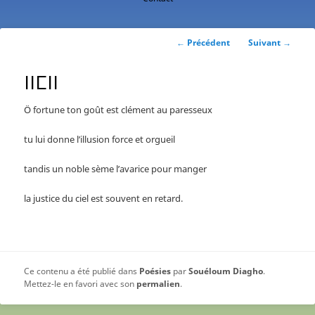
contenu
principal
Navigation
←
Précédent
Suivant
→
des
articles
ⵏⵏⵎⵏⵏ
Ö fortune ton goût est clément au paresseux
tu lui donne l’illusion force et orgueil
tandis un noble sème l’avarice pour manger
la justice du ciel est souvent en retard.
Ce contenu a été publié dans
Poésies
par
Souéloum Diagho
.
Mettez-le en favori avec son
permalien
.