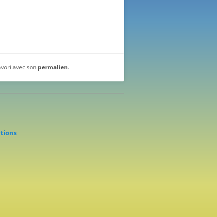
favori avec son
permalien
.
ations