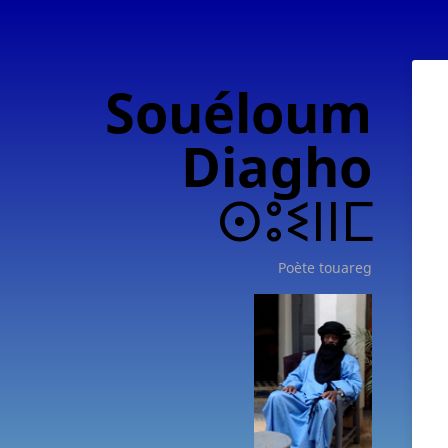
Souéloum
Diagho
ⵙⵓⵉⵏⵏⵎ
Poète touareg