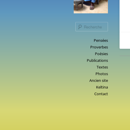
Recherche
Menu
Pensées
Aller
Proverbes
principal
au
Poésies
contenu
Publications
principal
Textes
Photos
Ancien site
Keltina
Contact