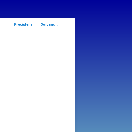
Navigation
←
Précédent
Suivant
→
des
articles