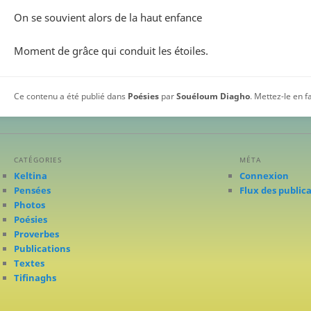
On se souvient alors de la haut enfance
Moment de grâce qui conduit les étoiles.
Ce contenu a été publié dans
Poésies
par
Souéloum Diagho
. Mettez-le en 
CATÉGORIES
MÉTA
Keltina
Connexion
Pensées
Flux des public
Photos
Poésies
Proverbes
Publications
Textes
Tifinaghs