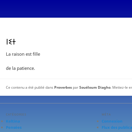
ⵏⵉⵜ
La raison est fille
de la patience.
Ce contenu a été publié dans
Proverbes
par
Souéloum Diagho
. Mettez-le e
CATÉGORIES
MÉTA
Keltina
Connexion
Pensées
Flux des public