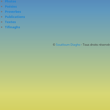
Photos
Poésies
Proverbes
Publications
Textes
Tifinaghs
©
Souéloum Diagho
- Tous droits réservés