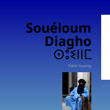
Souéloum
Diagho
ⵙⵓⵉⵏⵏⵎ
Poète touareg