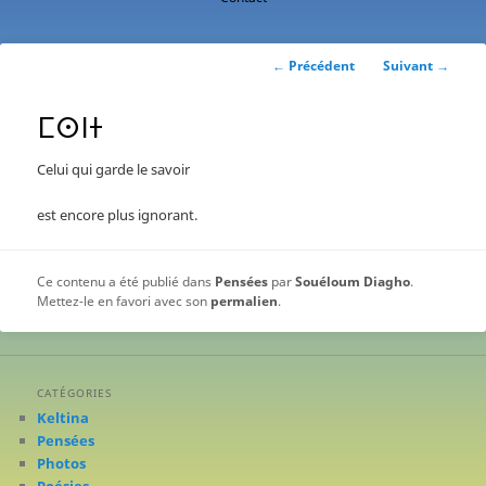
contenu
principal
Navigation
←
Précédent
Suivant
→
des
articles
ⵎⵙⵏⵜ
Celui qui garde le savoir
est encore plus ignorant.
Ce contenu a été publié dans
Pensées
par
Souéloum Diagho
.
Mettez-le en favori avec son
permalien
.
CATÉGORIES
Keltina
Pensées
Photos