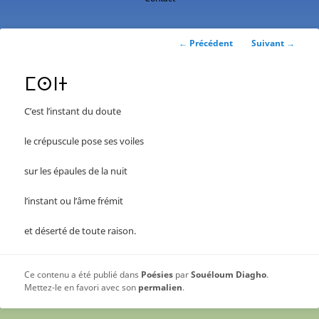
contenu
principal
Navigation
←
Précédent
Suivant
→
des
articles
ⵎⵙⵏⵜ
C’est l’instant du doute
le crépuscule pose ses voiles
sur les épaules de la nuit
l’instant ou l’âme frémit
et déserté de toute raison.
Ce contenu a été publié dans
Poésies
par
Souéloum Diagho
.
Mettez-le en favori avec son
permalien
.