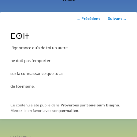
contenu
principal
Navigation
←
Précédent
Suivant
→
des
articles
ⵎⵙⵏⵜ
L’ignorance qu’a de toi un autre
ne doit pas l’emporter
sur la connaissance que tu as
de toi-même.
Ce contenu a été publié dans
Proverbes
par
Souéloum Diagho
.
Mettez-le en favori avec son
permalien
.
CATÉGORIES