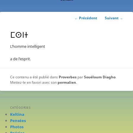
contenu
principal
Navigation
←
Précédent
Suivant
→
des
articles
ⵎⵙⵏⵜ
L’homme intelligent
a de l’esprit.
Ce contenu a été publié dans
Proverbes
par
Souéloum Diagho
.
Mettez-le en favori avec son
permalien
.
CATÉGORIES
Keltina
Pensées
Photos