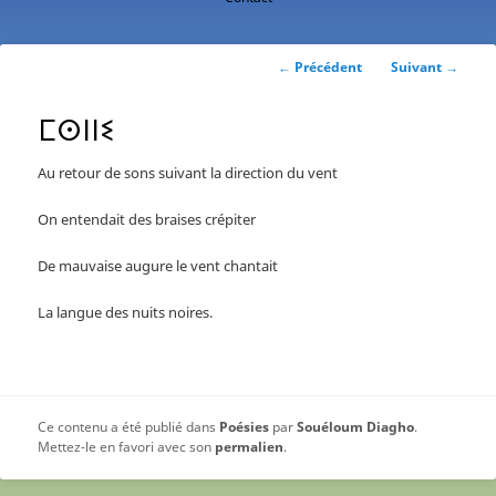
contenu
principal
Navigation
←
Précédent
Suivant
→
des
articles
ⵎⵙⵏⵏⵉ
Au retour de sons suivant la direction du vent
On entendait des braises crépiter
De mauvaise augure le vent chantait
La langue des nuits noires.
Ce contenu a été publié dans
Poésies
par
Souéloum Diagho
.
Mettez-le en favori avec son
permalien
.