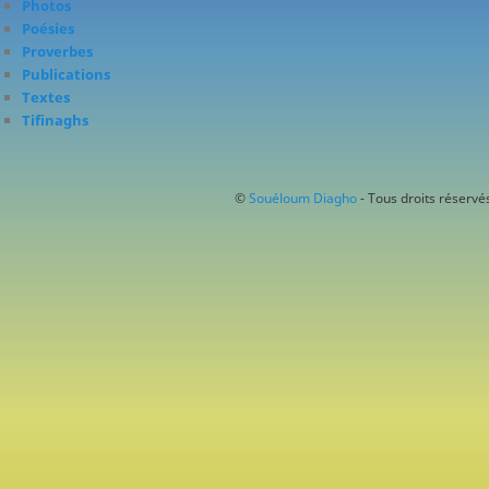
Photos
Poésies
Proverbes
Publications
Textes
Tifinaghs
©
Souéloum Diagho
- Tous droits réservés