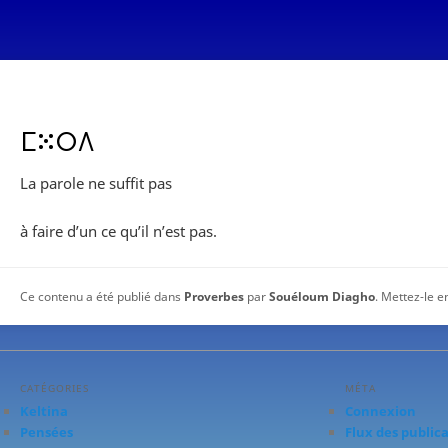
ⵎⵘⵔⴷ
La parole ne suffit pas
à faire d’un ce qu’il n’est pas.
Ce contenu a été publié dans
Proverbes
par
Souéloum Diagho
. Mettez-le e
CATÉGORIES
MÉTA
Keltina
Connexion
Pensées
Flux des public