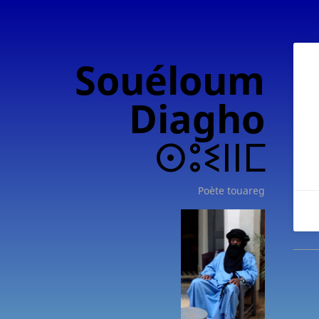
Souéloum
Diagho
ⵙⵓⵉⵏⵏⵎ
Poète touareg