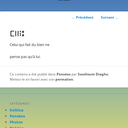
contenu
principal
Navigation
←
Précédent
Suivant
→
des
articles
ⵎⵏⵏⵗⵓ
Celui qui fait du bien ne
pense pas qu’à lui.
Ce contenu a été publié dans
Pensées
par
Souéloum Diagho
.
Mettez-le en favori avec son
permalien
.
CATÉGORIES
Keltina
Pensées
Photos