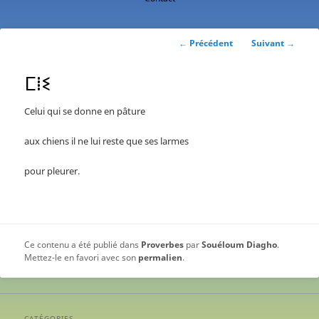
contenu
principal
Navigation
←
Précédent
Suivant
→
des
articles
ⵎⵂⵉ
Celui qui se donne en pâture
aux chiens il ne lui reste que ses larmes
pour pleurer.
Ce contenu a été publié dans
Proverbes
par
Souéloum Diagho
.
Mettez-le en favori avec son
permalien
.
CATÉGORIES