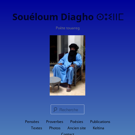
Souéloum Diagho ⵙⵓⵉⵏⵏⵎ
Poète touareg
Rech
Menu
Pensées
Proverbes
Aller
Poésies
Publications
principal
Textes
Photos
Ancien site
Keltina
au
Contact