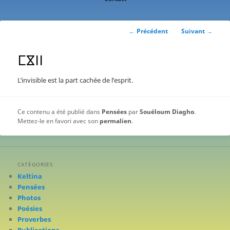
contenu
principal
Navigation
←
Précédent
Suivant
→
des
articles
ⵎⴵⵏⵏ
L’invisible est la part cachée de l’esprit.
Ce contenu a été publié dans
Pensées
par
Souéloum Diagho
.
Mettez-le en favori avec son
permalien
.
CATÉGORIES
Keltina
Pensées
Photos
Poésies
Proverbes