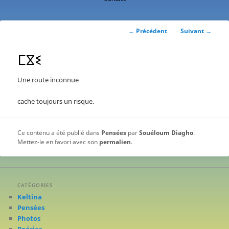
contenu
principal
Navigation
←
Précédent
Suivant
→
des
articles
ⵎⴵⵉ
Une route inconnue
cache toujours un risque.
Ce contenu a été publié dans
Pensées
par
Souéloum Diagho
.
Mettez-le en favori avec son
permalien
.
CATÉGORIES
Keltina
Pensées
Photos