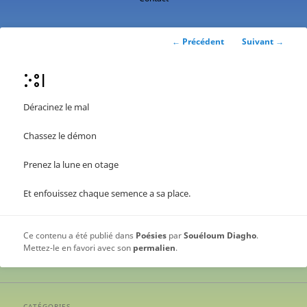
contenu
principal
Navigation
←
Précédent
Suivant
→
des
articles
ⴾⵓⵏ
Déracinez le mal
Chassez le démon
Prenez la lune en otage
Et enfouissez chaque semence a sa place.
Ce contenu a été publié dans
Poésies
par
Souéloum Diagho
.
Mettez-le en favori avec son
permalien
.
CATÉGORIES