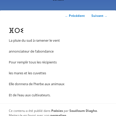
contenu
principal
Navigation
←
Précédent
Suivant
→
des
articles
ⴼⵔⵉ
La pluie du sud à ramener le vent
annonciateur de l’abondance
Pour remplir tous les récipients
les mares et les cuvettes
Elle donnera de l’herbe aux animaux
Et de l’eau aux cultivateurs.
Ce contenu a été publié dans
Poésies
par
Souéloum Diagho
.
Mettez-le en favori avec son
permalien
.