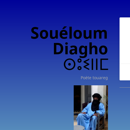
Souéloum
Diagho
ⵙⵓⵉⵏⵏⵎ
Poète touareg