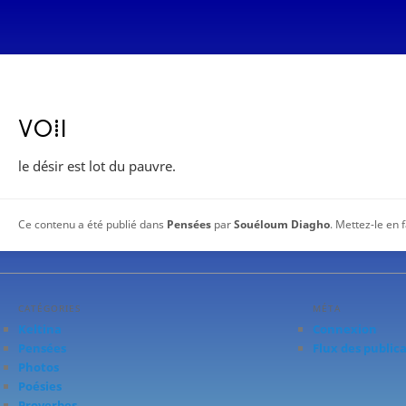
ⴸⵔⵂⵏ
le désir est lot du pauvre.
Ce contenu a été publié dans
Pensées
par
Souéloum Diagho
. Mettez-le en 
CATÉGORIES
MÉTA
Keltina
Connexion
Pensées
Flux des public
Photos
Poésies
Proverbes