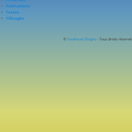
Publications
Textes
Tifinaghs
©
Souéloum Diagho
- Tous droits réservés