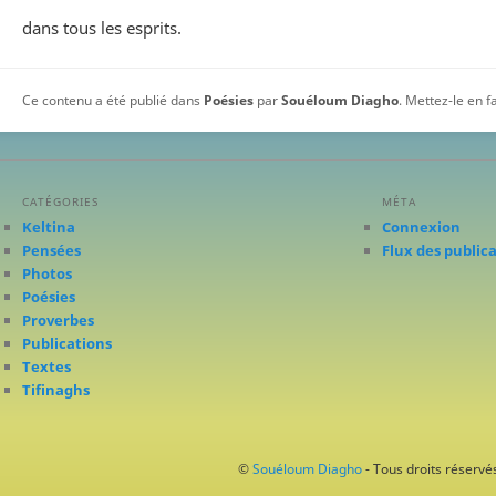
dans tous les esprits.
Ce contenu a été publié dans
Poésies
par
Souéloum Diagho
. Mettez-le en 
CATÉGORIES
MÉTA
Keltina
Connexion
Pensées
Flux des public
Photos
Poésies
Proverbes
Publications
Textes
Tifinaghs
©
Souéloum Diagho
- Tous droits réservés