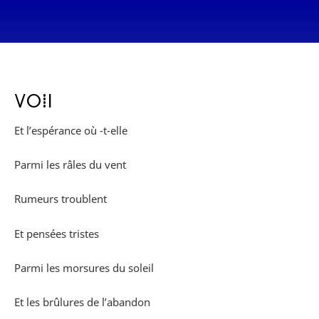
ⴸⵔⵂⵏ
Et l’espérance où -t-elle
Parmi les râles du vent
Rumeurs troublent
Et pensées tristes
Parmi les morsures du soleil
Et les brûlures de l’abandon