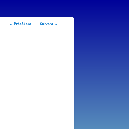
Navigation
←
Précédent
Suivant
→
des
articles