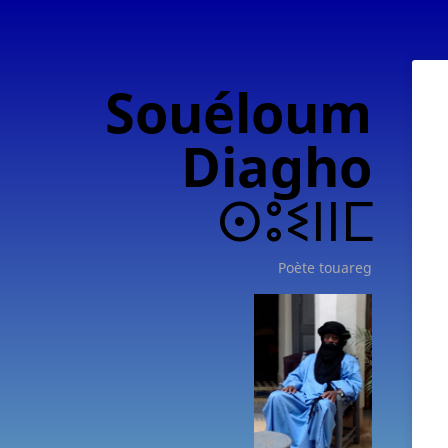
Souéloum
Diagho
ⵙⵓⵉⵏⵏⵎ
Poète touareg