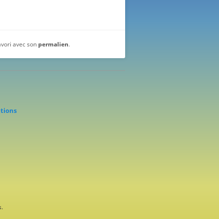
favori avec son
permalien
.
ations
.