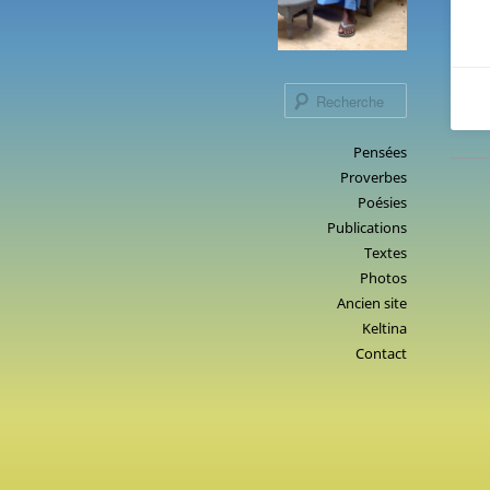
Recherche
Menu
Pensées
Aller
Proverbes
principal
au
Poésies
contenu
Publications
principal
Textes
Photos
Ancien site
Keltina
Contact